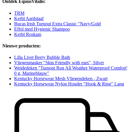
Ontdek EquusVitalis:
TRM
Kerbl Aardstaaf
Bucas Irish Turnout Extra Classic "Navy/Gold
Effol med Hygienic Shampoo
Kerbl Roskam
Nieuwe producten:
Lilla Livet Berry Bubble Bath
Vliegenmasker "Skin Friendly with ears", Silver
Weidedeken "Turnout Rug All Weather Waterproof Comfort'
0 g, Marineblauw"
Kentucky Horsewear Mesh Vliegendeken - Zwart
Kentucky Horsewear Nylon Houder "Hook & Ring" Lang