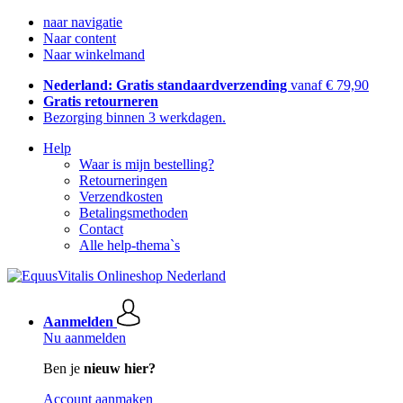
naar navigatie
Naar content
Naar winkelmand
Nederland: Gratis standaardverzending
vanaf € 79,90
Gratis retourneren
Bezorging binnen 3 werkdagen.
Help
Waar is mijn bestelling?
Retourneringen
Verzendkosten
Betalingsmethoden
Contact
Alle help-thema`s
Aanmelden
Nu aanmelden
Ben je
nieuw hier?
Account aanmaken