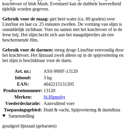
krachtvoer of Irish Mash. Eventueel kan de dubbele hoeveelheid
tijdelijk worden gegeven.
Gebruik voor de maag:
giet heet water (ca. 80 graden) over
LinuStar en laat ca. 25 minuten zwellen. De vorming van slijm is
onmiddelijk zichtbaar. Voer nu samen met het krachtvoer of in de
Ierse brij. Het slijm hecht zich aan het maagslijmvlies als een
beschermende film.
Gebruik voor de darmen:
meng droge LinuStar eenvoudig door
het krachtvoer. Het lijnzaad zwelt alleen op in de spijsvertering en
het slijm is beschikbaar voor de darm.
Art. nr.:
ASS-99HF-13120
Inhoud:
3 kg
EAN:
4042215131205
Producentnummer:
13120
Merken:
St.Hippolyt
Voederdeclaratie:
Aanvullend voer
Toepassingsgebied:
Huid & vacht, Spijsvertering & darmflora
Samenstelling
goudgeel lijnzaad (gebarsten)