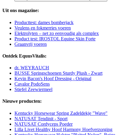
Uit ons magazine:
Producttest: dames bomberjack
Veulens en fokmerries voeren
Elektrolyten – net zo eenvoudig als complex
Product test: IROSTOL Equine Skin Forte
Graanvrij voeren
Ontdek EquusVitalis:
dr. WEYRAUCH
BUSSE Springschoenen Sturdy Plush - Zwart
Kevin Bacon's Hoof Dressing - Original
Cavalor PodoSens
Stiefel Zeewiermeel
Nieuwe producten:
Kentucky Horsewear Spring Zadeldekje "Wave"
NATUSAT Tendinit - Sport
NATUSAT Cordyceps Poeder
Lilla Livet Healthy Hoof Harmony Hoefverzorging
Kentucky Horsewear Halster "Plaited Nylon", Beige