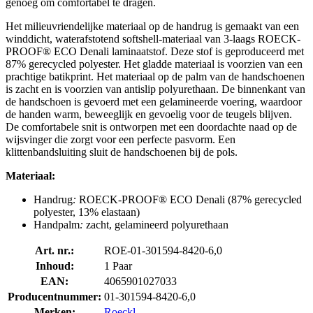
genoeg om comfortabel te dragen.
Het milieuvriendelijke materiaal op de handrug is gemaakt van een
winddicht, waterafstotend softshell-materiaal van 3-laags ROECK-
PROOF® ECO Denali laminaatstof. Deze stof is geproduceerd met
87% gerecycled polyester. Het gladde materiaal is voorzien van een
prachtige batikprint. Het materiaal op de palm van de handschoenen
is zacht en is voorzien van antislip polyurethaan. De binnenkant van
de handschoen is gevoerd met een gelamineerde voering, waardoor
de handen warm, beweeglijk en gevoelig voor de teugels blijven.
De comfortabele snit is ontworpen met een doordachte naad op de
wijsvinger die zorgt voor een perfecte pasvorm. Een
klittenbandsluiting sluit de handschoenen bij de pols.
Materiaal:
Handrug
:
ROECK-PROOF® ECO Denali (87% gerecycled
polyester, 13% elastaan)
Handpalm
:
zacht, gelamineerd polyurethaan
Art. nr.:
ROE-01-301594-8420-6,0
Inhoud:
1 Paar
EAN:
4065901027033
Producentnummer:
01-301594-8420-6,0
Merken:
Roeckl