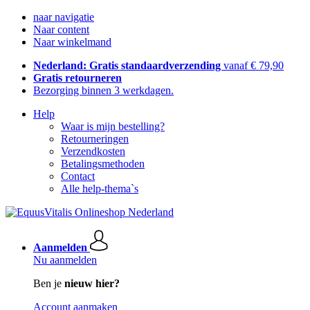
naar navigatie
Naar content
Naar winkelmand
Nederland: Gratis standaardverzending
vanaf € 79,90
Gratis retourneren
Bezorging binnen 3 werkdagen.
Help
Waar is mijn bestelling?
Retourneringen
Verzendkosten
Betalingsmethoden
Contact
Alle help-thema`s
Aanmelden
Nu aanmelden
Ben je
nieuw hier?
Account aanmaken