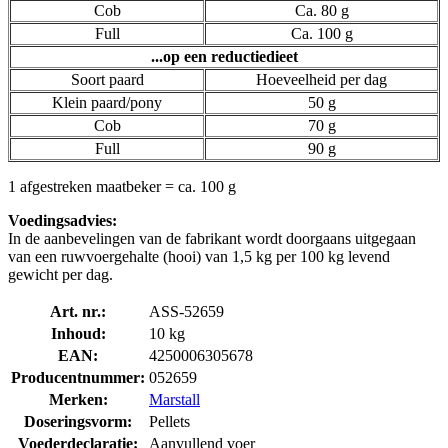
Cob
Ca. 80 g
Full
Ca. 100 g
...op een reductiedieet
Soort paard
Hoeveelheid per dag
Klein paard/pony
50 g
Cob
70 g
Full
90 g
1 afgestreken maatbeker = ca. 100 g
Voedingsadvies:
In de aanbevelingen van de fabrikant wordt doorgaans uitgegaan
van een ruwvoergehalte (hooi) van 1,5 kg per 100 kg levend
gewicht per dag.
Art. nr.:
ASS-52659
Inhoud:
10 kg
EAN:
4250006305678
Producentnummer:
052659
Merken:
Marstall
Doseringsvorm:
Pellets
Voederdeclaratie:
Aanvullend voer