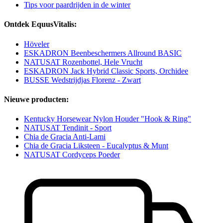
Tips voor paardrijden in de winter
Ontdek EquusVitalis:
Höveler
ESKADRON Beenbeschermers Allround BASIC
NATUSAT Rozenbottel, Hele Vrucht
ESKADRON Jack Hybrid Classic Sports, Orchidee
BUSSE Wedstrijdjas Florenz - Zwart
Nieuwe producten:
Kentucky Horsewear Nylon Houder "Hook & Ring"
NATUSAT Tendinit - Sport
Chia de Gracia Anti-Lami
Chia de Gracia Liksteen - Eucalyptus & Munt
NATUSAT Cordyceps Poeder