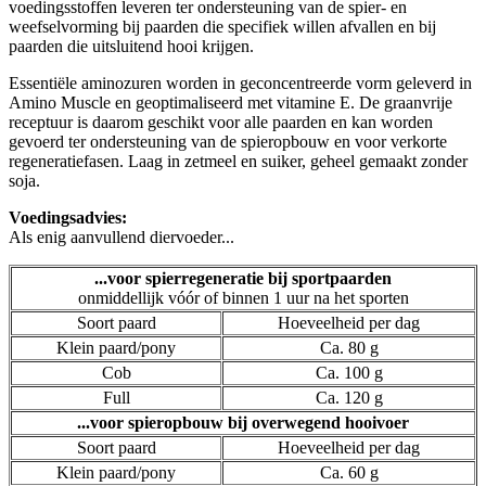
voedingsstoffen leveren ter ondersteuning van de spier- en
weefselvorming bij paarden die specifiek willen afvallen en bij
paarden die uitsluitend hooi krijgen.
Essentiële aminozuren worden in geconcentreerde vorm geleverd in
Amino Muscle en geoptimaliseerd met vitamine E. De graanvrije
receptuur is daarom geschikt voor alle paarden en kan worden
gevoerd ter ondersteuning van de spieropbouw en voor verkorte
regeneratiefasen. Laag in zetmeel en suiker, geheel gemaakt zonder
soja.
Voedingsadvies:
Als enig aanvullend diervoeder...
...voor spierregeneratie bij sportpaarden
onmiddellijk vóór of binnen 1 uur na het sporten
Soort paard
Hoeveelheid per dag
Klein paard/pony
Ca. 80 g
Cob
Ca. 100 g
Full
Ca. 120 g
...voor spieropbouw bij overwegend hooivoer
Soort paard
Hoeveelheid per dag
Klein paard/pony
Ca. 60 g