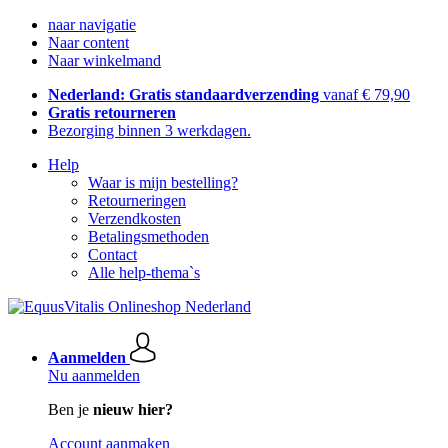
naar navigatie
Naar content
Naar winkelmand
Nederland: Gratis standaardverzending
vanaf € 79,90
Gratis retourneren
Bezorging binnen 3 werkdagen.
Help
Waar is mijn bestelling?
Retourneringen
Verzendkosten
Betalingsmethoden
Contact
Alle help-thema`s
Aanmelden
Nu aanmelden
Ben je
nieuw hier?
Account aanmaken