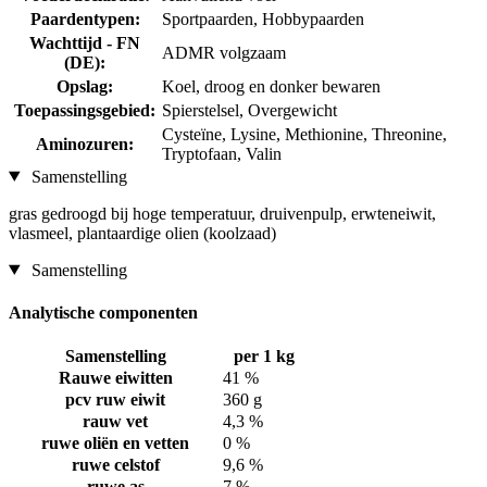
Paardentypen:
Sportpaarden, Hobbypaarden
Wachttijd - FN
ADMR volgzaam
(DE):
Opslag:
Koel, droog en donker bewaren
Toepassingsgebied:
Spierstelsel, Overgewicht
Cysteïne, Lysine, Methionine, Threonine,
Aminozuren:
Tryptofaan, Valin
Samenstelling
gras gedroogd bij hoge temperatuur, druivenpulp, erwteneiwit,
vlasmeel, plantaardige olien (koolzaad)
Samenstelling
Analytische componenten
Samenstelling
per 1 kg
Rauwe eiwitten
41 %
pcv ruw eiwit
360 g
rauw vet
4,3 %
ruwe oliën en vetten
0 %
ruwe celstof
9,6 %
ruwe as
7 %