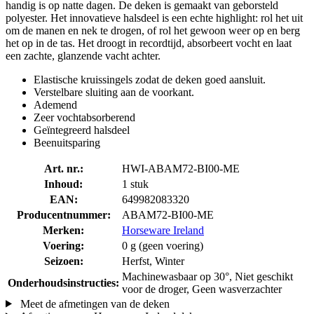
handig is op natte dagen. De deken is gemaakt van geborsteld
polyester. Het innovatieve halsdeel is een echte highlight: rol het uit
om de manen en nek te drogen, of rol het gewoon weer op en berg
het op in de tas. Het droogt in recordtijd, absorbeert vocht en laat
een zachte, glanzende vacht achter.
Elastische kruissingels zodat de deken goed aansluit.
Verstelbare sluiting aan de voorkant.
Ademend
Zeer vochtabsorberend
Geïntegreerd halsdeel
Beenuitsparing
Art. nr.:
HWI-ABAM72-BI00-ME
Inhoud:
1 stuk
EAN:
649982083320
Producentnummer:
ABAM72-BI00-ME
Merken:
Horseware Ireland
Voering:
0 g (geen voering)
Seizoen:
Herfst, Winter
Machinewasbaar op 30°, Niet geschikt
Onderhoudsinstructies:
voor de droger, Geen wasverzachter
Meet de afmetingen van de deken