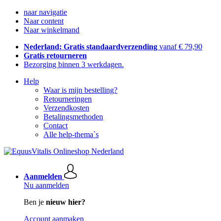
naar navigatie
Naar content
Naar winkelmand
Nederland: Gratis standaardverzending
vanaf € 79,90
Gratis retourneren
Bezorging binnen 3 werkdagen.
Help
Waar is mijn bestelling?
Retourneringen
Verzendkosten
Betalingsmethoden
Contact
Alle help-thema`s
Aanmelden
Nu aanmelden
Ben je
nieuw hier?
Account aanmaken