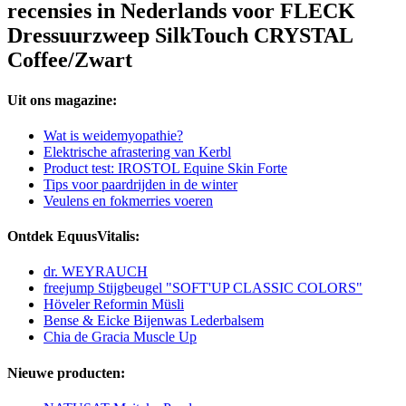
recensies in Nederlands voor FLECK
Dressuurzweep SilkTouch CRYSTAL
Coffee/Zwart
Uit ons magazine:
Wat is weidemyopathie?
Elektrische afrastering van Kerbl
Product test: IROSTOL Equine Skin Forte
Tips voor paardrijden in de winter
Veulens en fokmerries voeren
Ontdek EquusVitalis:
dr. WEYRAUCH
freejump Stijgbeugel "SOFT'UP CLASSIC COLORS"
Höveler Reformin Müsli
Bense & Eicke Bijenwas Lederbalsem
Chia de Gracia Muscle Up
Nieuwe producten: