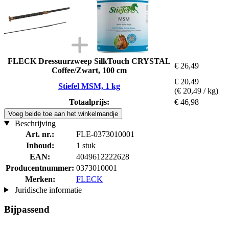
FLECK Dressuurzweep SilkTouch CRYSTAL
€ 26,49
Coffee/Zwart, 100 cm
€ 20,49
Stiefel MSM, 1 kg
(€ 20,49 / kg)
Totaalprijs:
€ 46,98
Voeg beide toe aan het winkelmandje
Beschrijving
Art. nr.:
FLE-0373010001
Inhoud:
1 stuk
EAN:
4049612222628
Producentnummer:
0373010001
Merken:
FLECK
Juridische informatie
Bijpassend