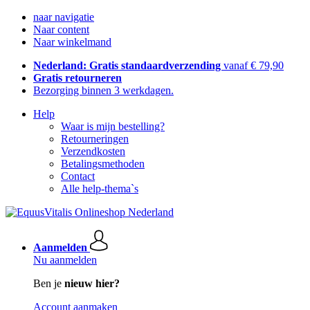
naar navigatie
Naar content
Naar winkelmand
Nederland: Gratis standaardverzending
vanaf € 79,90
Gratis retourneren
Bezorging binnen 3 werkdagen.
Help
Waar is mijn bestelling?
Retourneringen
Verzendkosten
Betalingsmethoden
Contact
Alle help-thema`s
Aanmelden
Nu aanmelden
Ben je
nieuw hier?
Account aanmaken