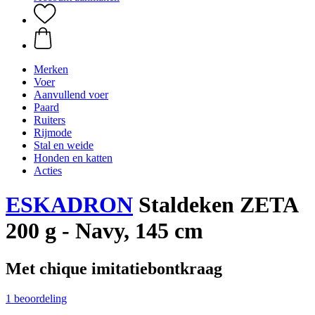
Merken
Voer
Aanvullend voer
Paard
Ruiters
Rijmode
Stal en weide
Honden en katten
Acties
ESKADRON
Staldeken ZETA
200 g - Navy, 145 cm
Met chique imitatiebontkraag
1 beoordeling