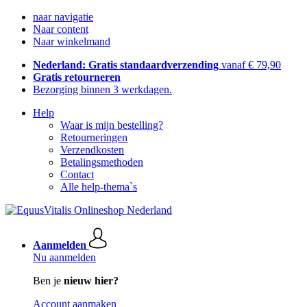
naar navigatie
Naar content
Naar winkelmand
Nederland: Gratis standaardverzending
vanaf € 79,90
Gratis retourneren
Bezorging binnen 3 werkdagen.
Help
Waar is mijn bestelling?
Retourneringen
Verzendkosten
Betalingsmethoden
Contact
Alle help-thema`s
Aanmelden
Nu aanmelden
Ben je
nieuw hier?
Account aanmaken