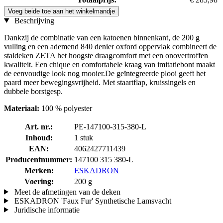
Voeg beide toe aan het winkelmandje
Beschrijving
Dankzij de combinatie van een katoenen binnenkant, de 200 g
vulling en een ademend 840 denier oxford oppervlak combineert de
staldeken ZETA het hoogste draagcomfort met een onovertroffen
kwaliteit. Een chique en comfortabele kraag van imitatiebont maakt
de eenvoudige look nog mooier.De geïntegreerde plooi geeft het
paard meer bewegingsvrijheid. Met staartflap, kruissingels en
dubbele borstgesp.
Materiaal:
100 % polyester
Art. nr.:
PE-147100-315-380-L
Inhoud:
1 stuk
EAN:
4062427711439
Producentnummer:
147100 315 380-L
Merken:
ESKADRON
Voering:
200 g
Meet de afmetingen van de deken
ESKADRON 'Faux Fur' Synthetische Lamsvacht
Juridische informatie