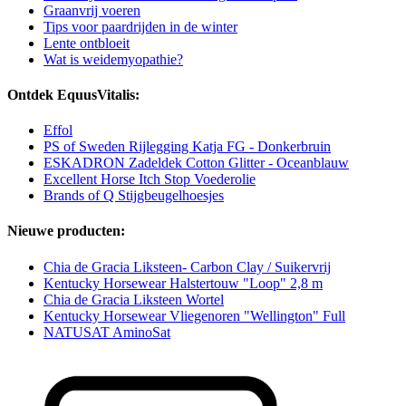
Graanvrij voeren
Tips voor paardrijden in de winter
Lente ontbloeit
Wat is weidemyopathie?
Ontdek EquusVitalis:
Effol
PS of Sweden Rijlegging Katja FG - Donkerbruin
ESKADRON Zadeldek Cotton Glitter - Oceanblauw
Excellent Horse Itch Stop Voederolie
Brands of Q Stijgbeugelhoesjes
Nieuwe producten:
Chia de Gracia Liksteen- Carbon Clay / Suikervrij
Kentucky Horsewear Halstertouw "Loop" 2,8 m
Chia de Gracia Liksteen Wortel
Kentucky Horsewear Vliegenoren "Wellington" Full
NATUSAT AminoSat