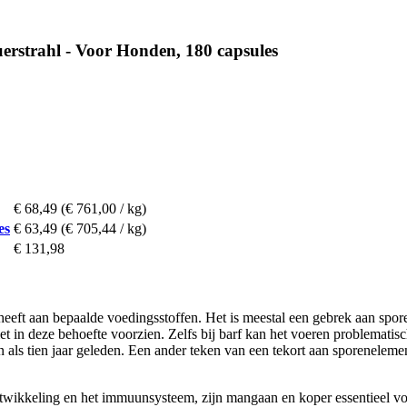
strahl - Voor Honden, 180 capsules
€ 68,49
(€ 761,00 / kg)
es
€ 63,49
(€ 705,44 / kg)
€ 131,98
t heeft aan bepaalde voedingsstoffen. Het is meestal een gebrek aan sp
t in deze behoefte voorzien. Zelfs bij barf kan het voeren problematis
als tien jaar geleden. Een ander teken van een tekort aan sporenelemente
tontwikkeling en het immuunsysteem, zijn mangaan en koper essentieel v