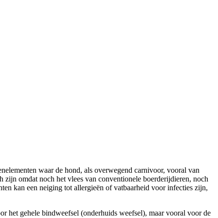
orenelementen waar de hond, als overwegend carnivoor, vooral van
ch zijn omdat noch het vlees van conventionele boerderijdieren, noch
n kan een neiging tot allergieën of vatbaarheid voor infecties zijn,
oor het gehele bindweefsel (onderhuids weefsel), maar vooral voor de