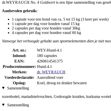
dr.WEYRAUCH
No. 4 Goldwert
is een fijne samenstelling van ges
Aanbevolen gebruik:
1 capsule voor een hond van ca. 5 tot 15 kg (3 keer per week)
1 capsule per dag voor honden vanaf 15 kg
2 capsules per dag voor honden vanaf 30kg
4 capsules per dag voor honden vanaf 60 kg
Vanwege het verhoogde gehalte aan sporenelementen dien je niet mee
Art. nr.:
WEY-Hund-4.1
Inhoud:
180 capsules
EAN:
4260614541375
Producentnummer:
Hund-4.1
Merken:
dr. WEYRAUCH
Voederdeclaratie:
Aanvullend voer
Opslag:
Koel, droog en donker bewaren
Samenstelling
rozenbottel, mariadistelvruchten, Gedroogde kruiden, kurkuma wortel
Samenstelling