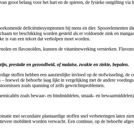
an groot belang voor het hart en de spieren, de fysieke ontgifting via
orkomende deficiëntiesymptomen bij mens en dier. Spoorelementen die
ichaam ter beschikking worden gesteld als er voldoende zink en manga
ake is van een tekort dat verholpen moet worden.
yfenolen en flavonoïden, kunnen de vitaminewerking versterken. Flavono
ijn, prestatie en gezondheid, of malaise, zwakte en ziekte, bepalen.
ardige stoffen hebben een aanzienlijke invloed op de stofwisseling, d
– hoewel de behoefte laag lijkt in vergelijking met de andere voedings
stoornissen zoals spanning of zelfs gewrichtsproblemen.
n chemicaliën zoals bewaar- en bindmiddelen, smaak- en bewaarmiddelen)
 met secundaire plantaardige stoffen snel verbeteringen laten zien: in
ctievere mobiliteit worden verwacht. Een continue, op de behoefte afg