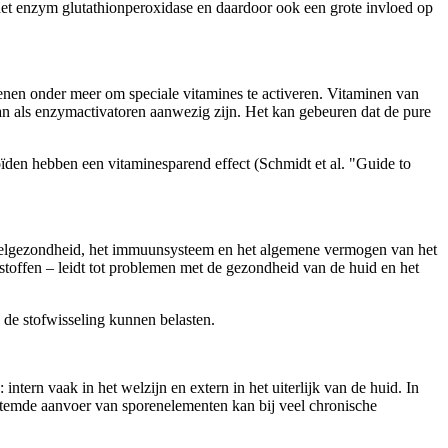
 het enzym glutathionperoxidase en daardoor ook een grote invloed op
nen onder meer om speciale vitamines te activeren. Vitaminen van
an als enzymactivatoren aanwezig zijn. Het kan gebeuren dat de pure
ïden hebben een vitaminesparend effect (Schmidt et al. "Guide to
e celgezondheid, het immuunsysteem en het algemene vermogen van het
stoffen – leidt tot problemen met de gezondheid van de huid en het
 de stofwisseling kunnen belasten.
tern vaak in het welzijn en extern in het uiterlijk van de huid. In
estemde aanvoer van sporenelementen kan bij veel chronische