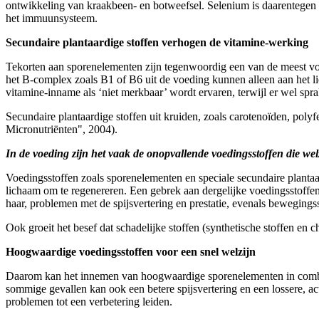
ontwikkeling van kraakbeen- en botweefsel. Selenium is daarentegen v
het immuunsysteem.
Secundaire plantaardige stoffen verhogen de vitamine-werking
Tekorten aan sporenelementen zijn tegenwoordig een van de meest vo
het B-complex zoals B1 of B6 uit de voeding kunnen alleen aan het l
vitamine-inname als ‘niet merkbaar’ wordt ervaren, terwijl er wel spr
Secundaire plantaardige stoffen uit kruiden, zoals carotenoïden, pol
Micronutriënten", 2004).
In de voeding zijn het vaak de onopvallende voedingsstoffen die welz
Voedingsstoffen zoals sporenelementen en speciale secundaire planta
lichaam om te regenereren. Een gebrek aan dergelijke voedingsstoffen 
haar, problemen met de spijsvertering en prestatie, evenals bewegings
Ook groeit het besef dat schadelijke stoffen (synthetische stoffen e
Hoogwaardige voedingsstoffen voor een snel welzijn
Daarom kan het innemen van hoogwaardige sporenelementen in combinatie
sommige gevallen kan ook een betere spijsvertering en een lossere, a
problemen tot een verbetering leiden.