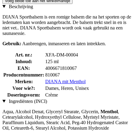
Voeg beide toe aan het winkelmandje
Beschrijving
DIANA Sportbalsem is een romige balsem die na het sporten op de
ledematen kan worden aangebracht. De balsem trekt snel in en is
niet vet.. DIANA Sportbalsem wordt ook vaak gebruikt na een
saunasessie.
Gebruik:
Aanbrengen, inmasseren en laten intrekken.
Art. nr.:
XFA-DM-00004
Inhoud:
125 ml
EAN:
4006671810067
Producentnummer:
810067
Merken:
DIANA mit Menthol
Voor wie?:
Dames, Heren, Unisex
Doseringsvorm:
Crème
Ingrediënten (INCI)
Aqua, Alcohol Denat, Glyceryl Stearate, Glycerin,
Menthol
,
Cetearylalcohol, Hydroxyethyl Cellulose, Myristyl Myristate,
Paraffinum Liquidum, Stearic Acid, Peg-40 Hydrogenated Castor
Oil, Ceteareth-6, Stearyl Alcohol, Potassium Hydroxide