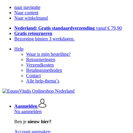
naar navigatie
Naar content
Naar winkelmand
Nederland: Gratis standaardverzending
vanaf € 79,90
Gratis retourneren
Bezorging binnen 3 werkdagen.
Help
Waar is mijn bestelling?
Retourneringen
Verzendkosten
Betalingsmethoden
Contact
Alle help-thema`s
Aanmelden
Nu aanmelden
Ben je
nieuw hier?
Account aanmaken