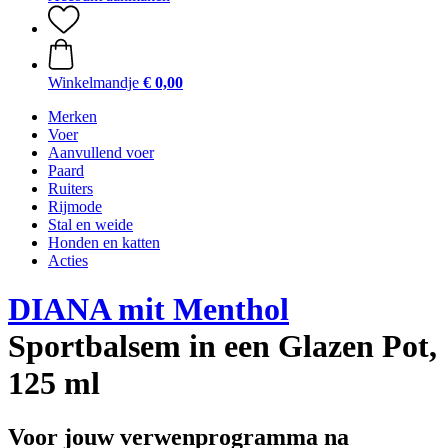
Winkelmandje
€ 0,00
Merken
Voer
Aanvullend voer
Paard
Ruiters
Rijmode
Stal en weide
Honden en katten
Acties
DIANA mit Menthol
Sportbalsem in een Glazen Pot,
125 ml
Voor jouw verwenprogramma na