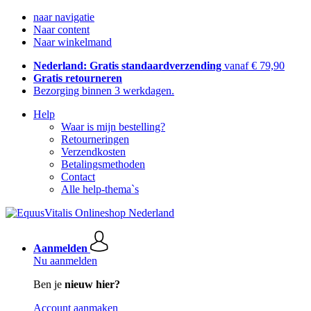
naar navigatie
Naar content
Naar winkelmand
Nederland: Gratis standaardverzending
vanaf € 79,90
Gratis retourneren
Bezorging binnen 3 werkdagen.
Help
Waar is mijn bestelling?
Retourneringen
Verzendkosten
Betalingsmethoden
Contact
Alle help-thema`s
Aanmelden
Nu aanmelden
Ben je
nieuw hier?
Account aanmaken