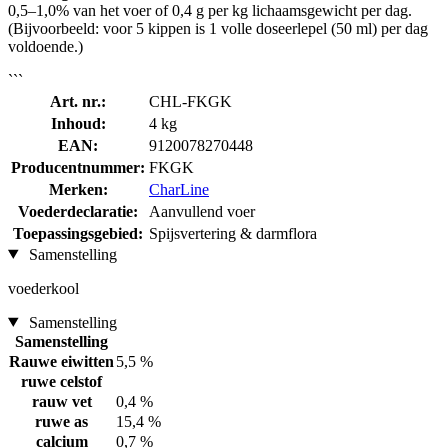
0,5–1,0% van het voer of 0,4 g per kg lichaamsgewicht per dag.
(Bijvoorbeeld: voor 5 kippen is 1 volle doseerlepel (50 ml) per dag
voldoende.)
```
Art. nr.:
CHL-FKGK
Inhoud:
4 kg
EAN:
9120078270448
Producentnummer:
FKGK
Merken:
CharLine
Voederdeclaratie:
Aanvullend voer
Toepassingsgebied:
Spijsvertering & darmflora
Samenstelling
voederkool
Samenstelling
Samenstelling
Rauwe eiwitten
5,5 %
ruwe celstof
rauw vet
0,4 %
ruwe as
15,4 %
calcium
0,7 %