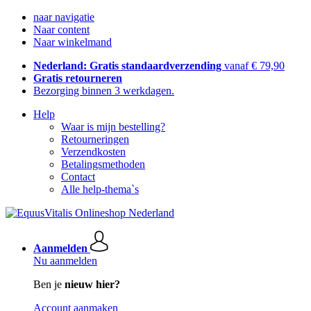
naar navigatie
Naar content
Naar winkelmand
Nederland: Gratis standaardverzending
vanaf € 79,90
Gratis retourneren
Bezorging binnen 3 werkdagen.
Help
Waar is mijn bestelling?
Retourneringen
Verzendkosten
Betalingsmethoden
Contact
Alle help-thema`s
Aanmelden
Nu aanmelden
Ben je
nieuw hier?
Account aanmaken