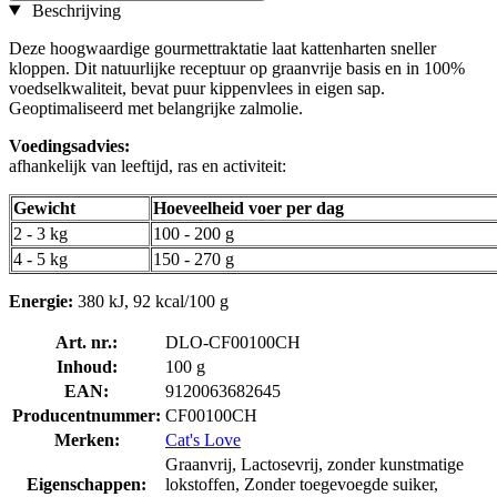
Beschrijving
Deze hoogwaardige gourmettraktatie laat kattenharten sneller
kloppen. Dit natuurlijke receptuur op graanvrije basis en in 100%
voedselkwaliteit, bevat puur kippenvlees in eigen sap.
Geoptimaliseerd met belangrijke zalmolie.
Voedingsadvies:
afhankelijk van leeftijd, ras en activiteit:
Gewicht
Hoeveelheid voer per dag
2 - 3 kg
100 - 200 g
4 - 5 kg
150 - 270 g
Energie:
380 kJ, 92 kcal/100 g
Art. nr.:
DLO-CF00100CH
Inhoud:
100 g
EAN:
9120063682645
Producentnummer:
CF00100CH
Merken:
Cat's Love
Graanvrij, Lactosevrij, zonder kunstmatige
Eigenschappen:
lokstoffen, Zonder toegevoegde suiker,